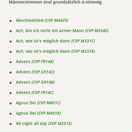
Männerstimmen sind grundsätzlich 4-stimmig
Abschiedslied
(CVP M442S)
Ach, bin ich nicht ein armer Mann
(CVP M334S)
Ach, wie ist's möglich dann
(CVP M331C)
Ach, wie ist's möglich dann
(CVP M331K)
Advent
(CVP F914K)
Advent
(CVP G914C)
Advent
(CVP G914K)
Advent
(CVP F914C)
Agnus Dei
(CVP M401C)
Agnus Dei
(CVP M401K)
All night all day
(CVP M251S)