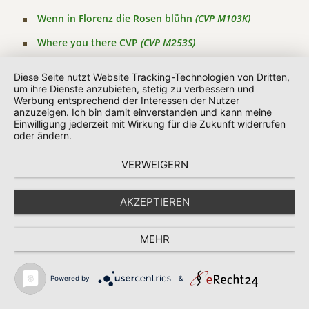
Wenn in Florenz die Rosen blühn
(CVP M103K)
Where you there CVP
(CVP M253S)
Wiegenlied im Mai
(CVP M443S)
Diese Seite nutzt Website Tracking-Technologien von Dritten,
um ihre Dienste anzubieten, stetig zu verbessern und
Winter Wonderland
(CVP G901C)
Werbung entsprechend der Interessen der Nutzer
anzuzeigen. Ich bin damit einverstanden und kann meine
Winter Wonderland
(CVP G901K)
Einwilligung jederzeit mit Wirkung für die Zukunft widerrufen
oder ändern.
Wir sind am Leben
(CVP G119C)
Wir sind am Leben
(CVP F104K)
VERWEIGERN
Wir sind am Leben
(CVP G119K)
AKZEPTIEREN
Wir sind am Leben
(CVP F104C)
Wir ziehen in den Frieden
(CVP M152K)
MEHR
Wir ziehen in den Frieden
(CVP F149C)
Powered by
&
Wir ziehen in den Frieden
(CVP F149K)
Wir ziehen in den Frieden
(CVP M152C)