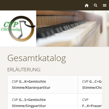
Gesamtkatalog
ERLÄUTERUNG:
CVP
G...K=Gemischte
CVP
G...C=Gemis
Stimme/Klavierpartitur
Stimme/Chorpar
CVP
G...S=Gemischte
CVP
Stimme/Singpartitur
F...K=Frauensti