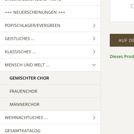
+++ NEUERSCHEINUNGEN +++
POP/SCHLAGER/EVERGREEN
GEISTLICHES ...
GEMISCHTER CHOR
AUF D
KLASSISCHES ...
FRAUENCHOR
GEMISCHTER CHOR
Dieses Pro
MENSCH UND WELT ...
MÄNNERCHOR
FRAUENCHOR
GEMISCHTER CHOR
MÄNNERCHOR
FRAUENCHOR
GEMISCHTER CHOR
MÄNNERCHOR
FRAUENCHOR
MÄNNERCHOR
WEIHNACHTLICHES ...
GESAMTKATALOG
GEMISCHTER CHOR