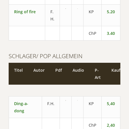
Ring of fire
F.
KP
5.20
H.
ChP
3.40
SCHLAGER/ POP ALLGEMEIN
Titel
Autor
Pdf
Audio
P-
Kaufen
Art
Ding-a-
F.H.
KP
5,40
dong
ChP
2,40