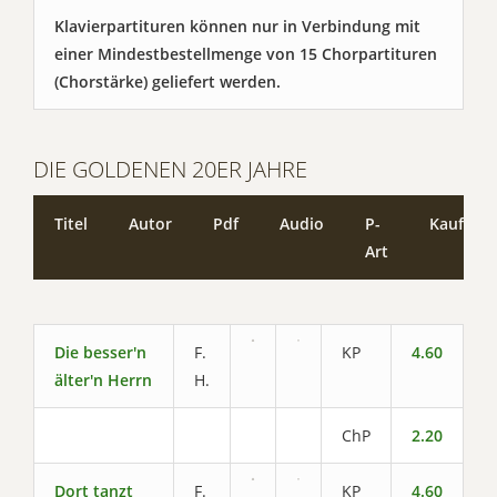
Klavierpartituren können nur in Verbindung mit
einer Mindestbestellmenge von 15 Chorpartituren
(Chorstärke) geliefert werden.
DIE GOLDENEN 20ER JAHRE
Titel
Autor
Pdf
Audio
P-
Kaufen
Art
Die besser'n
F.
KP
4.60
älter'n Herrn
H.
ChP
2.20
Dort tanzt
F.
KP
4.60