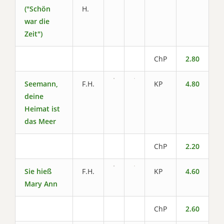
("Schön
H.
war die
Zeit")
ChP
2.80
Seemann,
F.H.
KP
4.80
deine
Heimat ist
das Meer
ChP
2.20
Sie hieß
F.H.
KP
4.60
Mary Ann
ChP
2.60