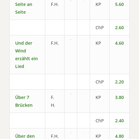
Seite an
F.H.
KP
5.60
Seite
ChP
2.60
Und der
F.H.
KP
4.60
Wind
erzählt ein
Lied
ChP
2.20
Über 7
F.
KP
3.80
Brücken
H.
ChP
2.40
Über den
F.H.
KP
4.80