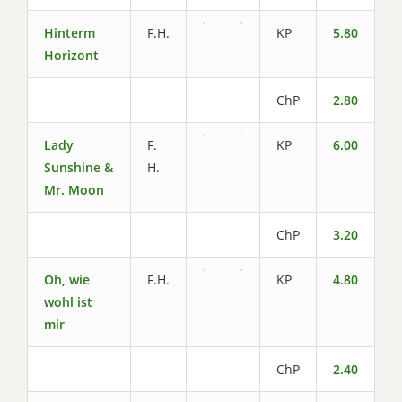
Hinterm
F.H.
KP
5.80
Horizont
ChP
2.80
Lady
F.
KP
6.00
Sunshine &
H.
Mr. Moon
ChP
3.20
Oh, wie
F.H.
KP
4.80
wohl ist
mir
ChP
2.40