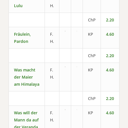
Lulu
H.
ChP
2.20
Fräulein,
F.
KP
4.60
Pardon
H.
ChP
2.20
Was macht
F.
KP
4.60
der Maier
H.
am Himalaya
ChP
2.20
Was will der
F.
KP
4.60
Mann da auf
H.
der Veranda