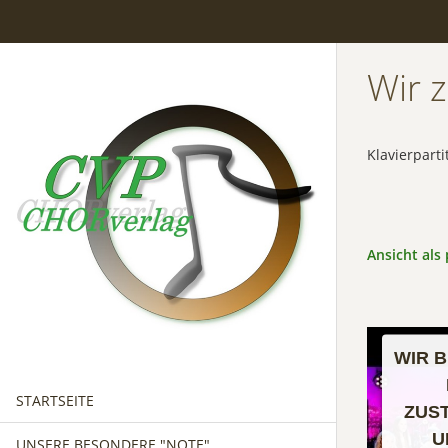
Wir 
Klavierparti
Ansicht als 
WIR 
STARTSEITE
ZUS
U
UNSERE BESONDERE "NOTE"