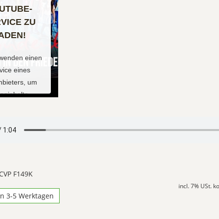
UTUBE-
VICE ZU
ADEN!
rwenden einen
vice eines
anbieters, um
eoinhalte
etten. Dieser
 kann Daten zu
 Aktivitäten
. Bitte lesen
 Details durch
immen Sie der
 CVP F149K
g des Service
incl. 7% USt. 
 dieses Video
in 3-5 Werktagen
zusehen.