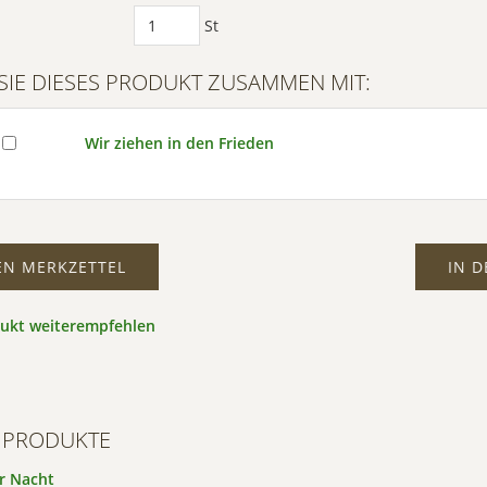
Mehr
St
ormationen
SIE DIESES PRODUKT ZUSAMMEN MIT:
eptieren
wered by
Wir ziehen in den Frieden
trics Consent
ment Platform
EN MERKZETTEL
IN 
dukt weiterempfehlen
 PRODUKTE
r Nacht