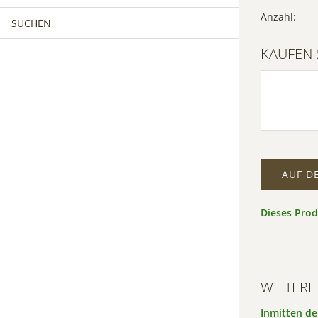
Anzahl:
SUCHEN
MÄNNERCHOR
FRAUENCHOR
Inf
KAUFEN 
Akz
MÄNNERCHOR
KINDERCHOR
Po
Usercen
Manage
AUF D
Dieses Pro
WEITERE
Inmitten de