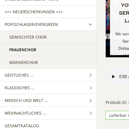
YO
+++ NEUERSCHEINUNGEN +++
SER
L
POP/SCHLAGER/EVERGREEN
Wir ve
GEMISCHTER CHOR
Ser
Dritt
FRAUENCHOR
Vid
MÄNNERCHOR
einzub
Service
GEISTLICHES ...
Ihren
sammeln
KLASSISCHES ...
GEMISCHTER CHOR
Sie die
und st
MENSCH UND WELT ...
FRAUENCHOR
GEMISCHTER CHOR
Produkt-ID:
Nutzun
WEIHNACHTLICHES ...
MÄNNERCHOR
FRAUENCHOR
GEMISCHTER CHOR
zu, um
Lieferbar 
an
GESAMTKATALOG
MÄNNERCHOR
FRAUENCHOR
GEMISCHTER CHOR