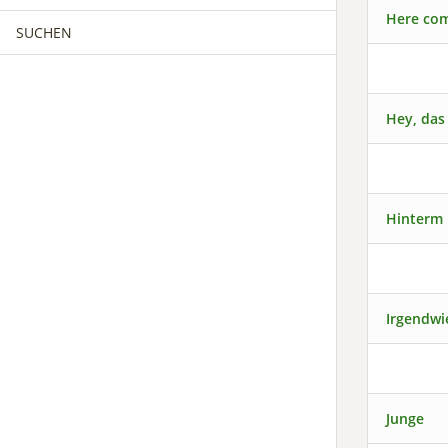
Here com
SUCHEN
MÄNNERCHOR
FRAUENCHOR
MÄNNERCHOR
Hey, das 
KINDERCHOR
Hinterm 
Irgendwi
Junge