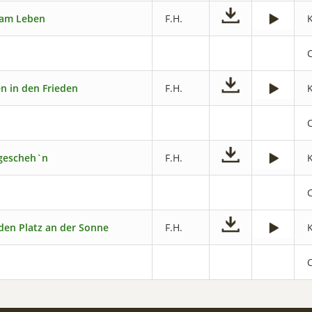
 am Leben
F.H.
en in den Frieden
F.H.
gescheh`n
F.H.
 den Platz an der Sonne
F.H.