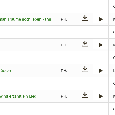
 man Träume noch leben kann
F.H.
F.H.
rücken
F.H.
Wind erzählt ein Lied
F.H.