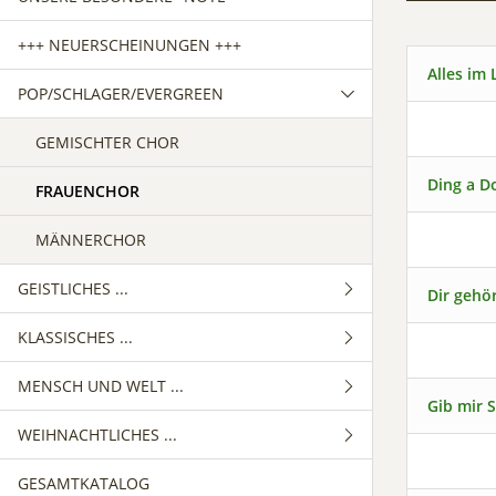
+++ NEUERSCHEINUNGEN +++
Alles im
POP/SCHLAGER/EVERGREEN
GEMISCHTER CHOR
Ding a D
FRAUENCHOR
MÄNNERCHOR
GEISTLICHES ...
Dir gehö
KLASSISCHES ...
GEMISCHTER CHOR
MENSCH UND WELT ...
FRAUENCHOR
GEMISCHTER CHOR
Gib mir 
WEIHNACHTLICHES ...
MÄNNERCHOR
FRAUENCHOR
GEMISCHTER CHOR
GESAMTKATALOG
MÄNNERCHOR
FRAUENCHOR
GEMISCHTER CHOR