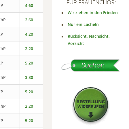
... FÜR FRAUENCHOR:
KP
4.60
Wir ziehen in den Frieden
ChP
2.60
Nur ein Lächeln
KP
4.20
Rücksicht, Nachsicht,
Vorsicht
ChP
2.20
KP
5.20
ChP
3.80
KP
5.20
ChP
2.20
KP
5.20