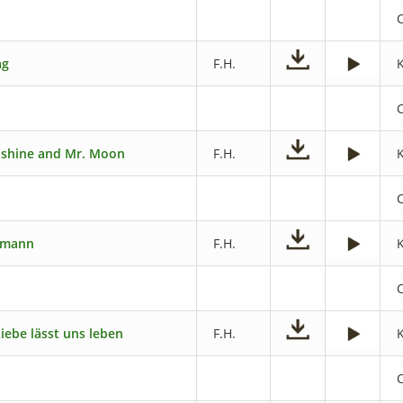
ag
F.H.
shine and Mr. Moon
F.H.
dmann
F.H.
iebe lässt uns leben
F.H.