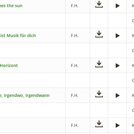
es the sun
F.H.
ist Musik für dich
F.H.
Horizont
F.H.
e, irgendwo, irgendwann
F.H.
F.H.