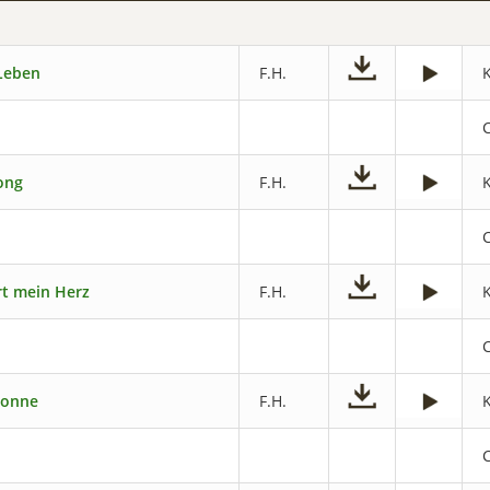
 Leben
F.H.
ong
F.H.
rt mein Herz
F.H.
Sonne
F.H.