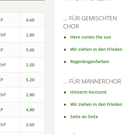
... FÜR GEMISCHTEN
KP
4.60
CHOR
ChP
2.80
Here comes the sun
Wir ziehen in den Frieden
KP
5.60
Regenbogenfarben
ChP
2.50
KP
5.20
... FÜR MÄNNERCHOR
Hinterm Horizont
ChP
2.80
Wir ziehen in den Frieden
KP
4.80
Seite an Seite
ChP
2.60