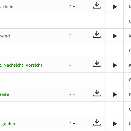
Lächeln
F.H.
 wind
F.H.
t, Nachsicht, Vorsicht
F.H.
Seite
F.H.
s golden
F.H.