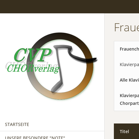
Frau
Frauench
Klavierpa
Alle Kla
Klavierp
Chorpart
STARTSEITE
Titel
UNSERE BESONDERE "NOTE"