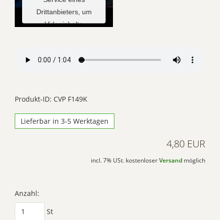
Drittanbieters, um
Videoinhalte
einzubetten. Dieser
Service kann Daten zu
Ihren Aktivitäten
sammeln. Bitte lesen
Sie die Details durch
und stimmen Sie der
Produkt-ID: CVP F149K
Nutzung des Service
Lieferbar in 3-5 Werktagen
zu, um dieses Video
anzusehen.
4,80 EUR
Mehr
incl. 7% USt. kostenloser
Versand
möglich
Informationen
Akzeptieren
Anzahl:
Powered by
St
Usercentrics Consent