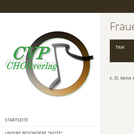
Frau
Titel
z. Zt. kein
STARTSEITE
UNSERE BESONDERE "NOTE"