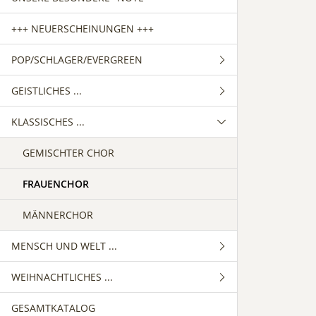
+++ NEUERSCHEINUNGEN +++
POP/SCHLAGER/EVERGREEN
GEISTLICHES ...
GEMISCHTER CHOR
KLASSISCHES ...
FRAUENCHOR
GEMISCHTER CHOR
MÄNNERCHOR
FRAUENCHOR
GEMISCHTER CHOR
MÄNNERCHOR
FRAUENCHOR
MÄNNERCHOR
MENSCH UND WELT ...
WEIHNACHTLICHES ...
GEMISCHTER CHOR
GESAMTKATALOG
FRAUENCHOR
GEMISCHTER CHOR