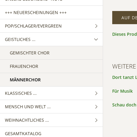
+++ NEUERSCHEINUNGEN +++
AUF D
POP/SCHLAGER/EVERGREEN
Dieses Pro
GEISTLICHES ...
GEMISCHTER CHOR
FRAUENCHOR
GEMISCHTER CHOR
WEITERE
MÄNNERCHOR
FRAUENCHOR
Dort tanzt 
MÄNNERCHOR
Für Musik
KLASSISCHES ...
Schau doch
MENSCH UND WELT ...
GEMISCHTER CHOR
WEIHNACHTLICHES ...
FRAUENCHOR
GEMISCHTER CHOR
GESAMTKATALOG
MÄNNERCHOR
FRAUENCHOR
GEMISCHTER CHOR