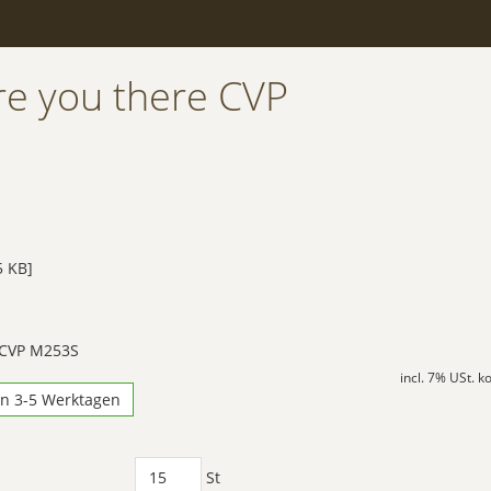
e you there CVP
 KB]
 CVP M253S
incl. 7% USt. 
in 3-5 Werktagen
St