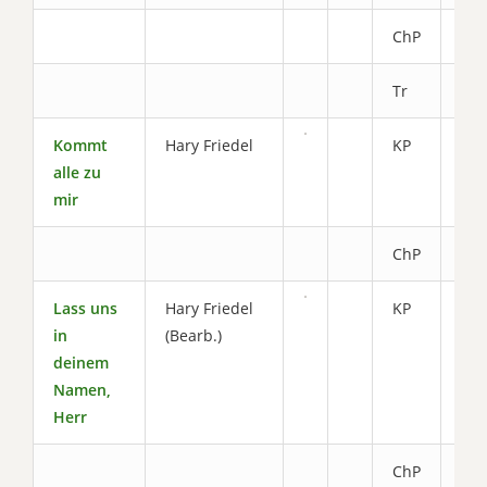
ChP
1.7
Tr
0.8
Kommt
Hary Friedel
KP
3.4
alle zu
mir
ChP
2.0
Lass uns
Hary Friedel
KP
3.0
in
(Bearb.)
deinem
Namen,
Herr
ChP
1.4