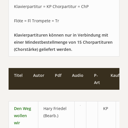
Klavierpartitur = KP Chorpartitur = ChP
Flöte = Fl Trompete = Tr
Klavierpartituren können nur in Verbindung mit
einer Mindestbestellmenge von 15 Chorpartituren
(Chorstärke) geliefert werden.
Titel
Autor
Pdf
Audio
P-
Kaufen
Art
Den Weg
Hary Friedel
KP
3.0
wollen
(Bearb.)
wir