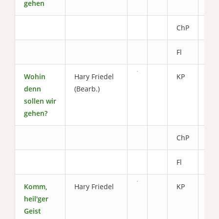
gehen
ChP
1.7
Fl
0.8
Wohin
Hary Friedel
KP
3.0
denn
(Bearb.)
sollen wir
gehen?
ChP
1.8
Fl
0.8
Komm,
Hary Friedel
KP
3.8
heil'ger
Geist