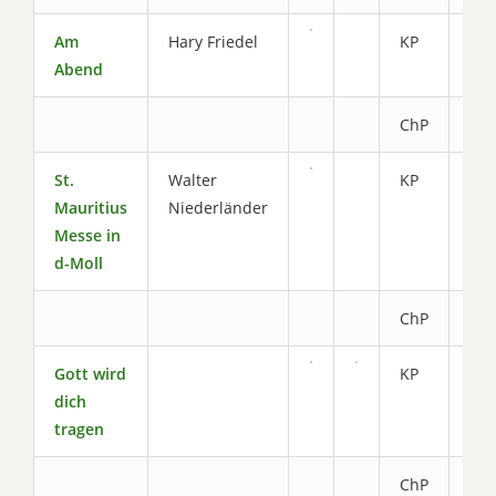
Am
Hary Friedel
KP
6.5
Abend
ChP
3.0
St.
Walter
KP
9.6
Mauritius
Niederländer
Messe in
d-Moll
ChP
3.6
Gott wird
KP
4.2
dich
tragen
ChP
2.0