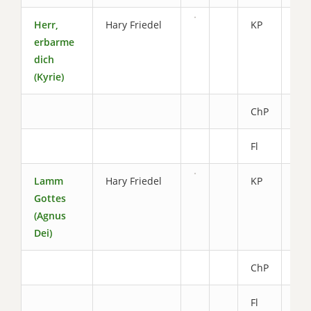
Herr,
Hary Friedel
KP
4.0
erbarme
dich
(Kyrie)
ChP
2.0
Fl
0.8
Lamm
Hary Friedel
KP
3.4
Gottes
(Agnus
Dei)
ChP
2.0
Fl
0.8