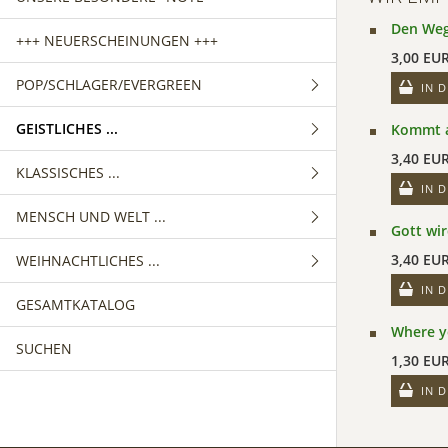
Den Weg
+++ NEUERSCHEINUNGEN +++
3,00 EU
POP/SCHLAGER/EVERGREEN
IN 
GEISTLICHES ...
GEMISCHTER CHOR
Kommt a
3,40 EU
KLASSISCHES ...
FRAUENCHOR
GEMISCHTER CHOR
IN 
MENSCH UND WELT ...
MÄNNERCHOR
FRAUENCHOR
GEMISCHTER CHOR
Gott wir
3,40 EU
WEIHNACHTLICHES ...
MÄNNERCHOR
FRAUENCHOR
GEMISCHTER CHOR
IN 
GESAMTKATALOG
MÄNNERCHOR
FRAUENCHOR
GEMISCHTER CHOR
Where y
SUCHEN
MÄNNERCHOR
FRAUENCHOR
1,30 EU
MÄNNERCHOR
IN 
KINDERCHOR