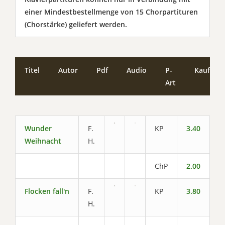
einer Mindestbestellmenge von 15 Chorpartituren
(Chorstärke) geliefert werden.
Titel
Autor
Pdf
Audio
P-
Kaufen
Art
Wunder
F.
KP
3.40
Weihnacht
H.
ChP
2.00
Flocken fall'n
F.
KP
3.80
H.