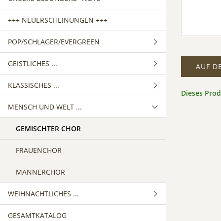
+++ NEUERSCHEINUNGEN +++
POP/SCHLAGER/EVERGREEN
GEISTLICHES ...
GEMISCHTER CHOR
AUF D
KLASSISCHES ...
FRAUENCHOR
GEMISCHTER CHOR
Dieses Pro
MENSCH UND WELT ...
MÄNNERCHOR
FRAUENCHOR
GEMISCHTER CHOR
MÄNNERCHOR
FRAUENCHOR
GEMISCHTER CHOR
MÄNNERCHOR
FRAUENCHOR
MÄNNERCHOR
WEIHNACHTLICHES ...
GESAMTKATALOG
GEMISCHTER CHOR