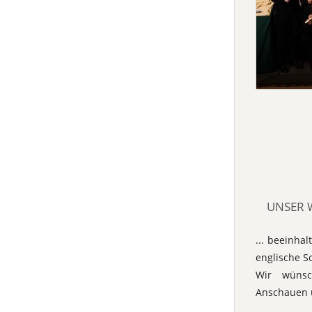
UNSER 
... beeinha
englische S
Wir wünsc
Anschauen 