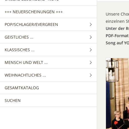
+++ NEUERSCHEINUNGEN +++
Unsere Chor
einzelnen S
POP/SCHLAGER/EVERGREEN
Unter der R
PDF-Format 
GEISTLICHES ...
GEMISCHTER CHOR
Song auf YO
KLASSISCHES ...
FRAUENCHOR
GEMISCHTER CHOR
MENSCH UND WELT ...
MÄNNERCHOR
FRAUENCHOR
GEMISCHTER CHOR
WEIHNACHTLICHES ...
MÄNNERCHOR
FRAUENCHOR
GEMISCHTER CHOR
GESAMTKATALOG
MÄNNERCHOR
FRAUENCHOR
GEMISCHTER CHOR
SUCHEN
MÄNNERCHOR
FRAUENCHOR
MÄNNERCHOR
KINDERCHOR