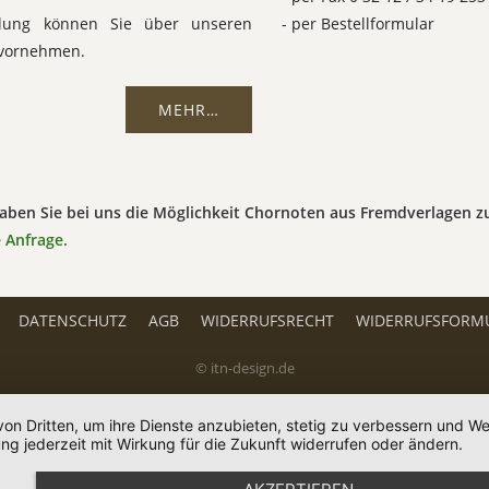
llung können Sie über unseren
- per Bestellformular
vornehmen.
MEHR…
aben Sie bei uns die Möglichkeit Chornoten aus Fremdverlagen zu
e
Anfrage.
DATENSCHUTZ
AGB
WIDERRUFSRECHT
WIDERRUFSFORM
© itn-design.de
von Dritten, um ihre Dienste anzubieten, stetig zu verbessern und 
ng jederzeit mit Wirkung für die Zukunft widerrufen oder ändern.