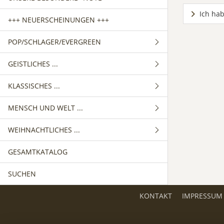
Ich hab
+++ NEUERSCHEINUNGEN +++
POP/SCHLAGER/EVERGREEN
GEISTLICHES ...
GEMISCHTER CHOR
KLASSISCHES ...
FRAUENCHOR
GEMISCHTER CHOR
MENSCH UND WELT ...
MÄNNERCHOR
FRAUENCHOR
GEMISCHTER CHOR
WEIHNACHTLICHES ...
MÄNNERCHOR
FRAUENCHOR
GEMISCHTER CHOR
GESAMTKATALOG
MÄNNERCHOR
FRAUENCHOR
GEMISCHTER CHOR
SUCHEN
MÄNNERCHOR
FRAUENCHOR
MÄNNERCHOR
KONTAKT
IMPRESSUM
KINDERCHOR