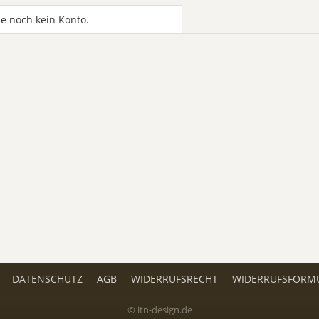
e noch kein Konto.
DATENSCHUTZ
AGB
WIDERRUFSRECHT
WIDERRUFSFORM
© itn-design.de