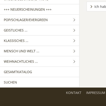
Ich hab
+++ NEUERSCHEINUNGEN +++
POP/SCHLAGER/EVERGREEN
GEISTLICHES ...
GEMISCHTER CHOR
KLASSISCHES ...
FRAUENCHOR
GEMISCHTER CHOR
MENSCH UND WELT ...
MÄNNERCHOR
FRAUENCHOR
GEMISCHTER CHOR
WEIHNACHTLICHES ...
MÄNNERCHOR
FRAUENCHOR
GEMISCHTER CHOR
GESAMTKATALOG
MÄNNERCHOR
FRAUENCHOR
GEMISCHTER CHOR
SUCHEN
MÄNNERCHOR
FRAUENCHOR
MÄNNERCHOR
KONTAKT
IMPRESSUM
KINDERCHOR