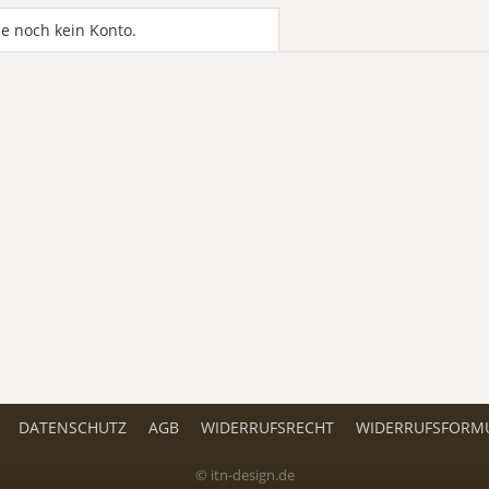
e noch kein Konto.
DATENSCHUTZ
AGB
WIDERRUFSRECHT
WIDERRUFSFORM
© itn-design.de