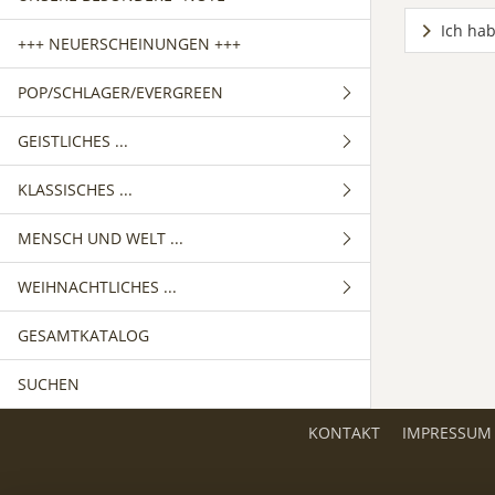
Ich hab
+++ NEUERSCHEINUNGEN +++
POP/SCHLAGER/EVERGREEN
GEISTLICHES ...
GEMISCHTER CHOR
KLASSISCHES ...
FRAUENCHOR
GEMISCHTER CHOR
MENSCH UND WELT ...
MÄNNERCHOR
FRAUENCHOR
GEMISCHTER CHOR
WEIHNACHTLICHES ...
MÄNNERCHOR
FRAUENCHOR
GEMISCHTER CHOR
GESAMTKATALOG
MÄNNERCHOR
FRAUENCHOR
GEMISCHTER CHOR
SUCHEN
MÄNNERCHOR
FRAUENCHOR
MÄNNERCHOR
KONTAKT
IMPRESSUM
KINDERCHOR