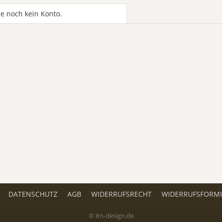
e noch kein Konto.
DATENSCHUTZ
AGB
WIDERRUFSRECHT
WIDERRUFSFORM
© itn-design.de