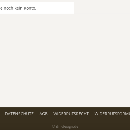
e noch kein Konto.
DATENSCHUTZ
AGB
WIDERRUFSRECHT
WIDERRUFSFORM
© itn-design.de