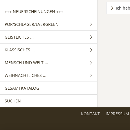
Ich hab
+++ NEUERSCHEINUNGEN +++
POP/SCHLAGER/EVERGREEN
GEISTLICHES ...
GEMISCHTER CHOR
KLASSISCHES ...
FRAUENCHOR
GEMISCHTER CHOR
MENSCH UND WELT ...
MÄNNERCHOR
FRAUENCHOR
GEMISCHTER CHOR
WEIHNACHTLICHES ...
MÄNNERCHOR
FRAUENCHOR
GEMISCHTER CHOR
GESAMTKATALOG
MÄNNERCHOR
FRAUENCHOR
GEMISCHTER CHOR
SUCHEN
MÄNNERCHOR
FRAUENCHOR
MÄNNERCHOR
KONTAKT
IMPRESSUM
KINDERCHOR