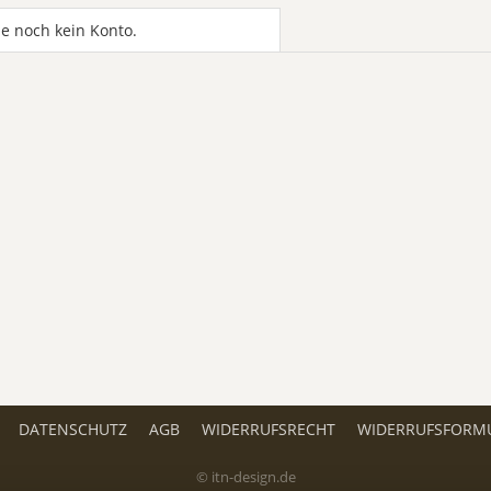
e noch kein Konto.
DATENSCHUTZ
AGB
WIDERRUFSRECHT
WIDERRUFSFORM
© itn-design.de