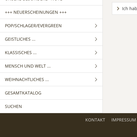
Ich hab
+++ NEUERSCHEINUNGEN +++
POP/SCHLAGER/EVERGREEN
GEISTLICHES ...
GEMISCHTER CHOR
KLASSISCHES ...
FRAUENCHOR
GEMISCHTER CHOR
MENSCH UND WELT ...
MÄNNERCHOR
FRAUENCHOR
GEMISCHTER CHOR
WEIHNACHTLICHES ...
MÄNNERCHOR
FRAUENCHOR
GEMISCHTER CHOR
GESAMTKATALOG
MÄNNERCHOR
FRAUENCHOR
GEMISCHTER CHOR
SUCHEN
MÄNNERCHOR
FRAUENCHOR
MÄNNERCHOR
KONTAKT
IMPRESSUM
KINDERCHOR