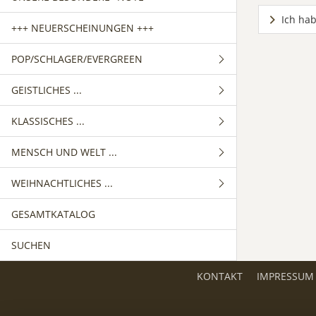
Ich hab
+++ NEUERSCHEINUNGEN +++
POP/SCHLAGER/EVERGREEN
GEISTLICHES ...
GEMISCHTER CHOR
KLASSISCHES ...
FRAUENCHOR
GEMISCHTER CHOR
MENSCH UND WELT ...
MÄNNERCHOR
FRAUENCHOR
GEMISCHTER CHOR
WEIHNACHTLICHES ...
MÄNNERCHOR
FRAUENCHOR
GEMISCHTER CHOR
GESAMTKATALOG
MÄNNERCHOR
FRAUENCHOR
GEMISCHTER CHOR
SUCHEN
MÄNNERCHOR
FRAUENCHOR
MÄNNERCHOR
KONTAKT
IMPRESSUM
KINDERCHOR