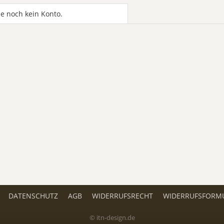
e noch kein Konto.
DATENSCHUTZ
AGB
WIDERRUFSRECHT
WIDERRUFSFORM
© itn-design.de