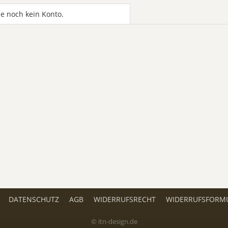
e noch kein Konto.
DATENSCHUTZ
AGB
WIDERRUFSRECHT
WIDERRUFSFORM
© itn-design.de