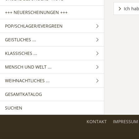
Ich hab
+++ NEUERSCHEINUNGEN +++
POP/SCHLAGER/EVERGREEN
GEISTLICHES ...
GEMISCHTER CHOR
KLASSISCHES ...
FRAUENCHOR
GEMISCHTER CHOR
MENSCH UND WELT ...
MÄNNERCHOR
FRAUENCHOR
GEMISCHTER CHOR
WEIHNACHTLICHES ...
MÄNNERCHOR
FRAUENCHOR
GEMISCHTER CHOR
GESAMTKATALOG
MÄNNERCHOR
FRAUENCHOR
GEMISCHTER CHOR
SUCHEN
MÄNNERCHOR
FRAUENCHOR
MÄNNERCHOR
KONTAKT
IMPRESSUM
KINDERCHOR