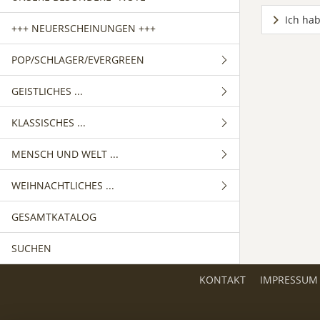
Ich hab
+++ NEUERSCHEINUNGEN +++
POP/SCHLAGER/EVERGREEN
GEISTLICHES ...
GEMISCHTER CHOR
KLASSISCHES ...
FRAUENCHOR
GEMISCHTER CHOR
MENSCH UND WELT ...
MÄNNERCHOR
FRAUENCHOR
GEMISCHTER CHOR
WEIHNACHTLICHES ...
MÄNNERCHOR
FRAUENCHOR
GEMISCHTER CHOR
GESAMTKATALOG
MÄNNERCHOR
FRAUENCHOR
GEMISCHTER CHOR
SUCHEN
MÄNNERCHOR
FRAUENCHOR
MÄNNERCHOR
KONTAKT
IMPRESSUM
KINDERCHOR