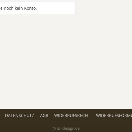
e noch kein Konto.
DATENSCHUTZ
AGB
WIDERRUFSRECHT
WIDERRUFSFORM
© itn-design.de