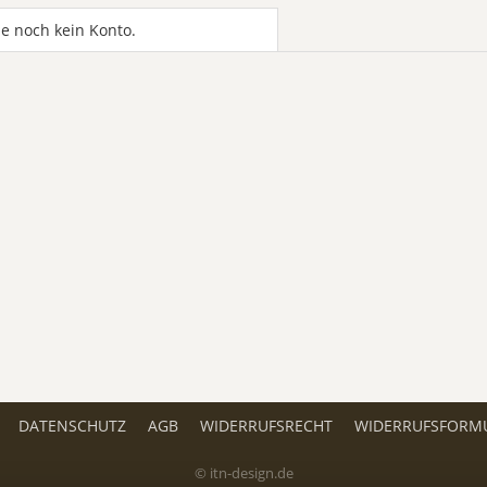
e noch kein Konto.
DATENSCHUTZ
AGB
WIDERRUFSRECHT
WIDERRUFSFORM
© itn-design.de