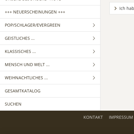
Ich hab
+++ NEUERSCHEINUNGEN +++
POP/SCHLAGER/EVERGREEN
GEISTLICHES ...
GEMISCHTER CHOR
KLASSISCHES ...
FRAUENCHOR
GEMISCHTER CHOR
MENSCH UND WELT ...
MÄNNERCHOR
FRAUENCHOR
GEMISCHTER CHOR
WEIHNACHTLICHES ...
MÄNNERCHOR
FRAUENCHOR
GEMISCHTER CHOR
GESAMTKATALOG
MÄNNERCHOR
FRAUENCHOR
GEMISCHTER CHOR
SUCHEN
MÄNNERCHOR
FRAUENCHOR
MÄNNERCHOR
KONTAKT
IMPRESSUM
KINDERCHOR