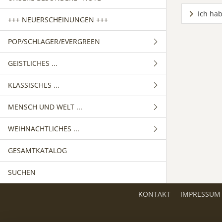
Ich hab
+++ NEUERSCHEINUNGEN +++
POP/SCHLAGER/EVERGREEN
GEISTLICHES ...
GEMISCHTER CHOR
KLASSISCHES ...
FRAUENCHOR
GEMISCHTER CHOR
MENSCH UND WELT ...
MÄNNERCHOR
FRAUENCHOR
GEMISCHTER CHOR
WEIHNACHTLICHES ...
MÄNNERCHOR
FRAUENCHOR
GEMISCHTER CHOR
GESAMTKATALOG
MÄNNERCHOR
FRAUENCHOR
GEMISCHTER CHOR
SUCHEN
MÄNNERCHOR
FRAUENCHOR
MÄNNERCHOR
KONTAKT
IMPRESSUM
KINDERCHOR