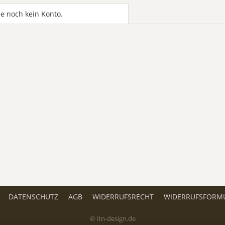
e noch kein Konto.
DATENSCHUTZ
AGB
WIDERRUFSRECHT
WIDERRUFSFORM
© itn-design.de