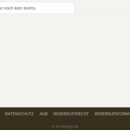
e noch kein Konto.
DATENSCHUTZ
AGB
WIDERRUFSRECHT
WIDERRUFSFORM
© itn-design.de