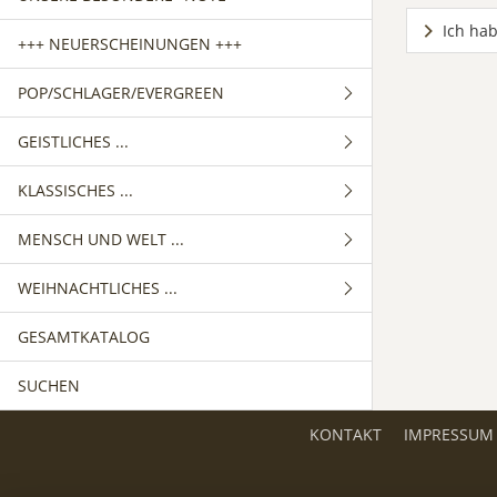
Ich hab
+++ NEUERSCHEINUNGEN +++
POP/SCHLAGER/EVERGREEN
GEISTLICHES ...
GEMISCHTER CHOR
KLASSISCHES ...
FRAUENCHOR
GEMISCHTER CHOR
MENSCH UND WELT ...
MÄNNERCHOR
FRAUENCHOR
GEMISCHTER CHOR
WEIHNACHTLICHES ...
MÄNNERCHOR
FRAUENCHOR
GEMISCHTER CHOR
GESAMTKATALOG
MÄNNERCHOR
FRAUENCHOR
GEMISCHTER CHOR
SUCHEN
MÄNNERCHOR
FRAUENCHOR
MÄNNERCHOR
KONTAKT
IMPRESSUM
KINDERCHOR